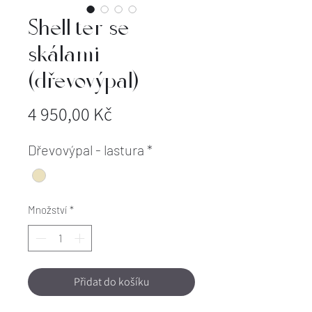
Shell-ter se
skálami
(dřevovýpal)
Cena
4 950,00 Kč
Dřevovýpal - lastura
*
Množství
*
Přidat do košíku