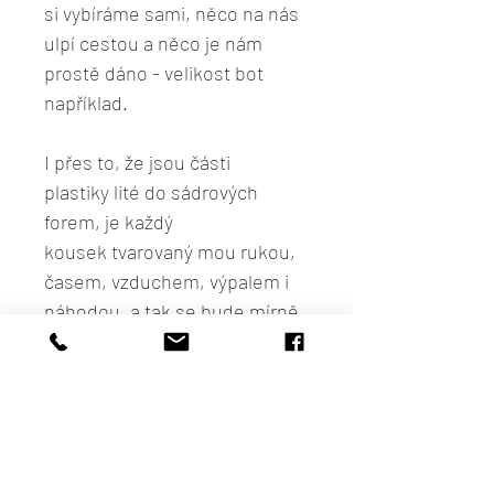
si vybíráme sami, něco na nás
ulpí cestou a něco je nám
prostě dáno - velikost bot
například.
I přes to, že jsou části
plastiky lité do sádrových
forem, je každý
kousek tvarovaný mou rukou,
časem, vzduchem, výpalem i
náhodou, a tak se bude mírně
lišit od fotografie.
Fotografie:
Pavel Matoušek
Lokace:
Winternitzova vila