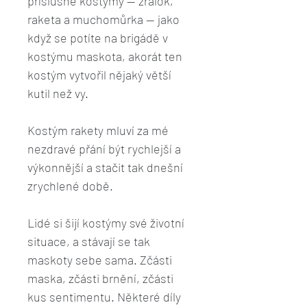
příslušné kostýmy — žralok,
raketa a muchomůrka — jako
když se potíte na brigádě v
kostýmu maskota, akorát ten
kostým vytvořil nějaký větší
kutil než vy.
Kostým rakety mluví za mé
nezdravé přání být rychlejší a
výkonnější a stačit tak dnešní
zrychlené době.
Lidé si šijí kostýmy své životní
situace, a stávají se tak
maskoty sebe sama. Zčásti
maska, zčásti brnění, zčásti
kus sentimentu. Některé díly