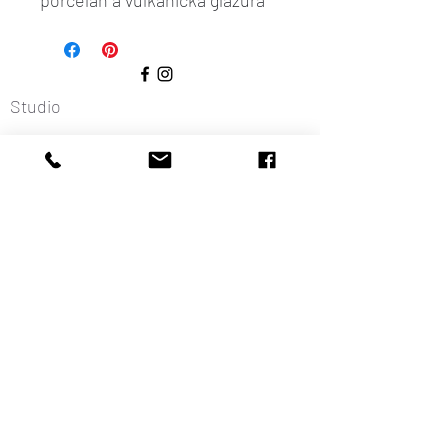
porcelán a vulkanická glazura
Studio
Ateliér B114
Bořivojova 729/114
Praha 3 - Žižkov
Otevírací doba:
pouze po domluvě
O nákupu
Obchodní podmínky
Ochrana osobních údajů
Kontakt